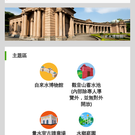
主題區
自來水博物館
觀音山蓄水池
(內部除專人導
覽外，並無對外
開放)
量水室古蹟廣場
水鄉庭園