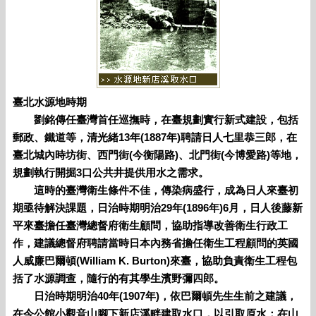
臺北水源地時期
劉銘傳任臺灣首任巡撫時，在臺規劃實行新式建設，包括
郵政、鐵道等，清光緒13年(1887年)聘請日人七里恭三郎，在
臺北城內時坊街、西門街(今衡陽路)、北門街(今博愛路)等地，
規劃執行開掘3口公共井提供用水之需求。
這時的臺灣衛生條件不佳，傳染病盛行，成為日人來臺初
期亟待解決課題，日治時期明治29年(1896年)6月，日人後藤新
平來臺擔任臺灣總督府衛生顧問，協助指導改善衛生行政工
作，建議總督府聘請當時日本內務省擔任衛生工程顧問的英國
人威廉巴爾頓(William K. Burton)來臺，協助負責衛生工程包
括了水源調查，隨行的有其學生濱野彌四郎。
日治時期明治40年(1907年)，依巴爾頓先生生前之建議，
在今公館小觀音山腳下新店溪畔建取水口，以引取原水；在山