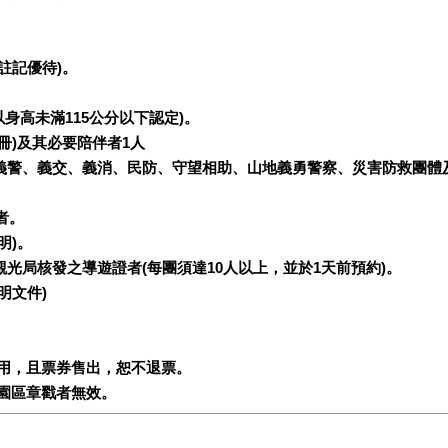
註記優待)。
以身高未滿115公分以下認定)。
手冊)及其必要陪伴者1人
、義警、義交、義消、民防、守望相助、山地義勇警察、災害防救團
者。
明)。
觀光局核發之導遊證者(每團須達10人以上，並於1天前預約)。
明文件)
使用，且票券售出，恕不退票。
本園區章戳者無效。