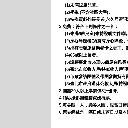
(1)未滿12歲兒童。
(2)學生 (不含社區大學)。
(3)特殊貢獻外籍長者(永久居留證
2.免費：符合下列條件之一者：
(1)未滿6歲兒童(未持證明文件時
(2)身心障礙者(須持有身心障礙
(3)持有志願服務榮譽卡之志工
(4)65歲以上長者。
(5)設籍臺北市55至65歲原住民長
(6)臺北市低收入戶(持低收入戶證
(7)市政參訪團體及帶團參觀持有
(8)臺北市政府退休公教人員(持證
3.團體30人以上享票價8折優待。
4.婚紗攝影團體購買優待票。
5.每券限一人，憑券入園，限當日
6.票券經截角、隔日或未蓋日期及