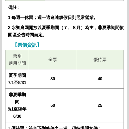
備註：
1.
每週一休園；週一適逢連續假日則照常營業。
2.水鄉庭園開放以夏季期間（７、８月）為主，非夏季期間依
園區公告時間而定。
【票價資訊】
票別
全票
優待票
適用期間
夏季期間
80
40
7/1至8/31
非夏季期
間
50
25
9/1至隔年
6/30
1.優待票：符合下列條件之一者，須持證明文件：