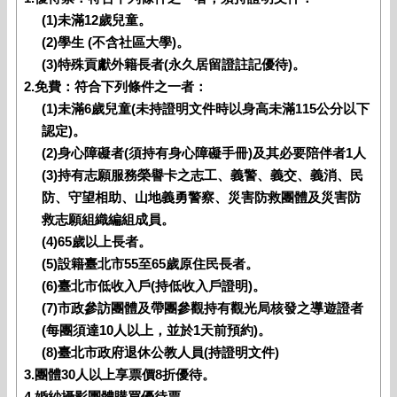
(1)未滿12歲兒童。
(2)學生 (不含社區大學)。
(3)特殊貢獻外籍長者(永久居留證註記優待)。
2.免費：符合下列條件之一者：
(1)未滿6歲兒童(未持證明文件時以身高未滿115公分以下
認定)。
(2)身心障礙者(須持有身心障礙手冊)及其必要陪伴者1人
(3)持有志願服務榮譽卡之志工、義警、義交、義消、民
防、守望相助、山地義勇警察、災害防救團體及災害防
救志願組織編組成員。
(4)65歲以上長者。
(5)設籍臺北市55至65歲原住民長者。
(6)臺北市低收入戶(持低收入戶證明)。
(7)市政參訪團體及帶團參觀持有觀光局核發之導遊證者
(每團須達10人以上，並於1天前預約)。
(8)臺北市政府退休公教人員(持證明文件)
3.團體30人以上享票價8折優待。
4.婚紗攝影團體購買優待票。