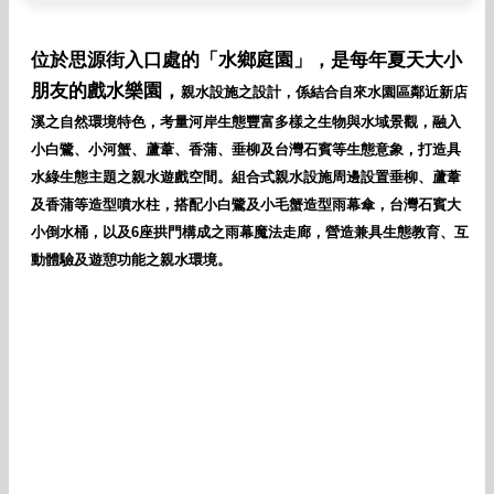
位於思源街入口處的「水鄉庭園」，是每年夏天大小
朋友的戲水樂園，
親水設施之設計，係結合自來水園區鄰近新店
溪之自然環境特色，
考量河岸生態豐富多樣之生物與水域景觀，融入
小白鷺、小河蟹、蘆葦、香蒲、垂柳及台灣石賓等生態意象，打造具
水綠生態主題之親水遊戲空間。組合式親水設施周邊設置垂柳、蘆葦
及香蒲等造型噴水柱，搭配小白鷺及小毛蟹造型雨幕傘，台灣石賓大
小倒水桶，以及6座拱門構成之雨幕魔法走廊，營造兼具生態教育、互
動體驗及遊憩功能之親水環境
。