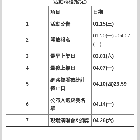
活動時程(暫定)
項目
日期
1
活動公告
01.15(三)
01.20(一) - 04.07
2
開放報名
(一)
3
最早上架日
03.01(六)
4
最後上架日
04.07(一)
網路觀看數統計
5
04.10(四)23:59
截止日
公布入選決賽名
6
04.14(一)
單
7
現場演唱會&頒獎
04.26(六)