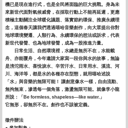
機已是現在進行式，也是全民將面臨的巨大挑戰。身為未
來新世代面對氣候威脅，在採取行動上不能再延遲，更應
積極主動關注全球暖化議題、落實節約環保、推廣永續理
念，這個春天讓我們透過嘻哈音樂創作，向大眾提出你對
地球環境變遷、人類行為、永續環保的想法或訴求，代表
新世代發聲、也為地球發聲，成為一股推進力量。
日常生活、自然環境裡，水總是無所不在，水能載
舟、亦能覆舟，今年邀請大家寫一段你與水的故事，無論
是滂沱雨水、喜悅淚水、辛苦汗水、日常用水、溪流、河
川、海洋等，都是水的各種存在型態，就用嘻哈述說
「水」與音樂的無限可能！ 讓創意像水一樣，自由流動、
無拘無束，滲透每一個角落，激盪無限可能。就像李小龍
所說：「Be formless, shapeless—like water.」
它無形，卻無所不在。創作也不該被定義。
徵件辦法
● 參加對象：