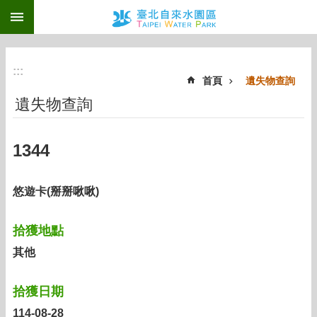
:::
跳到主要內容區塊
:::
首頁
遺失物查詢
遺失物查詢
1344
悠遊卡(掰掰啾啾)
拾獲地點
其他
拾獲日期
114-08-28